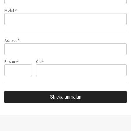
Mobil
*
Adress *
Postnr *
Ort *