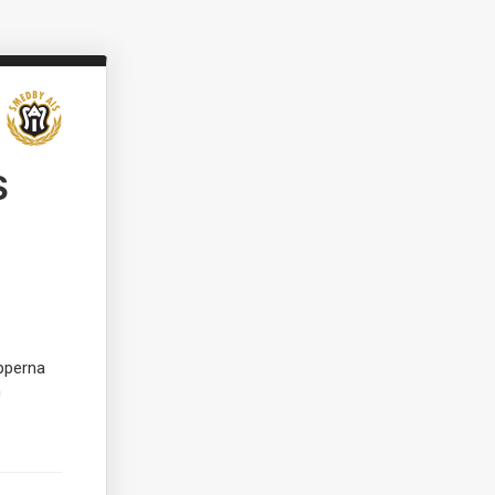
S
upperna
h