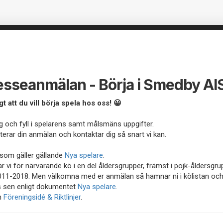
resseanmälan - Börja i Smedby AI
gt att du vill börja spela hos oss! 😀
lag och fyll i spelarens samt målsmäns uppgifter.
nterar din anmälan och kontaktar dig så snart vi kan.
som gäller gällande
Nya spelare
.
ar vi för närvarande kö i en del åldersgrupper, främst i pojk-åldersgr
011-2018. Men välkomna med er anmälan så hamnar ni i kölistan oc
s sen enligt dokumentet
Nya spelare
.
n
Föreningsidé & Riktlinjer
.