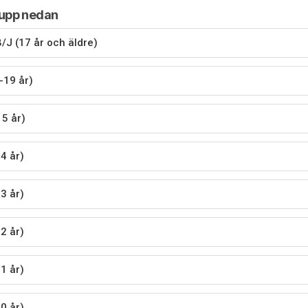
rupp nedan
/J (17 år och äldre)
-19 år)
15 år)
4 år)
3 år)
2 år)
1 år)
0 år)