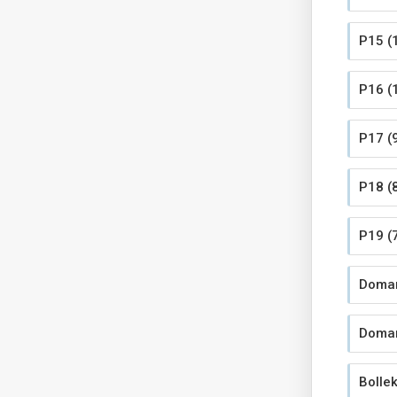
P15 (
P16 (
P17 (9
P18 (8
P19 (7
Domar
Domar
Bolle