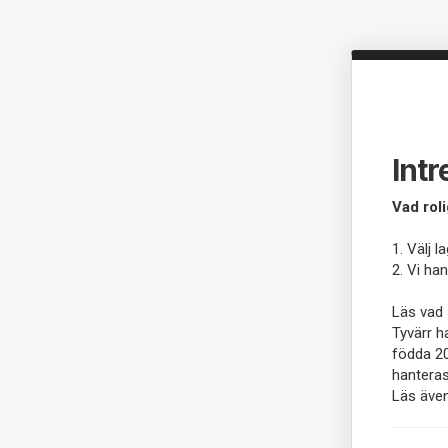
Int
Vad roli
1. Välj 
2. Vi ha
Läs vad 
Tyvärr h
födda 2
hantera
Läs äve