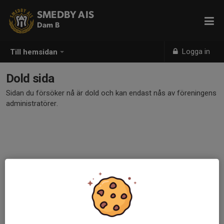
SMEDBY AIS
Dam B
Logga in
Till hemsidan
Dold sida
Sidan du försöker nå är dold och kan endast nås av föreningens
administratörer.