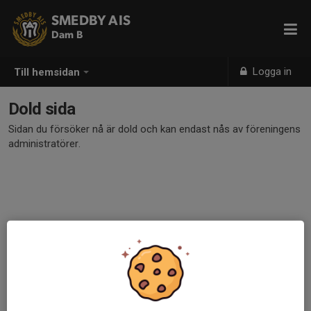
SMEDBY AIS
Dam B
Logga in
Till hemsidan
Dold sida
Sidan du försöker nå är dold och kan endast nås av föreningens
administratörer.