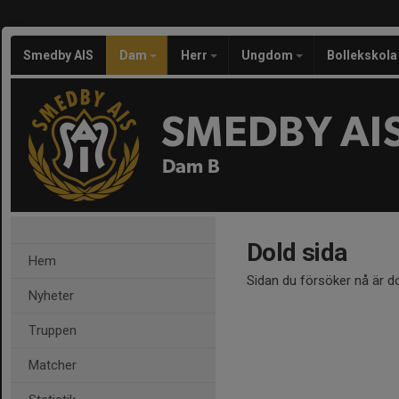
Smedby AIS
Dam
Herr
Ungdom
Bollekskola
SMEDBY AI
Dam B
Dold sida
Hem
Sidan du försöker nå är d
Nyheter
Truppen
Matcher