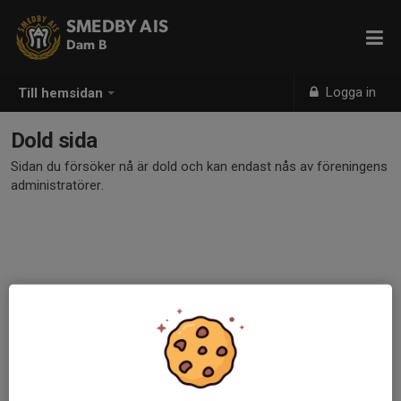
SMEDBY AIS
Dam B
Logga in
Till hemsidan
Dold sida
Sidan du försöker nå är dold och kan endast nås av föreningens
administratörer.