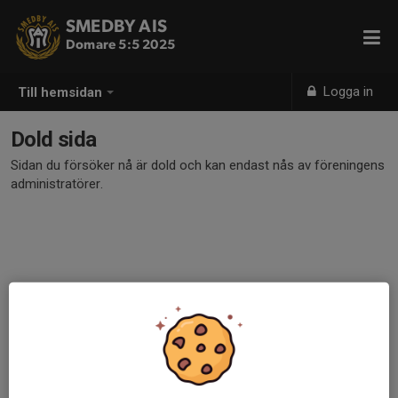
SMEDBY AIS
Domare 5:5 2025
Logga in
Till hemsidan
Dold sida
Sidan du försöker nå är dold och kan endast nås av föreningens
administratörer.