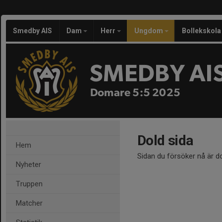
Smedby AIS
Dam
Herr
Ungdom
Bollekskola
SMEDBY AI
Domare 5:5 2025
Dold sida
Hem
Sidan du försöker nå är d
Nyheter
Truppen
Matcher