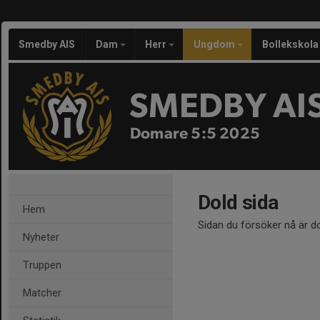
Smedby AIS
Dam
Herr
Ungdom
Bollekskola
SMEDBY AI
Domare 5:5 2025
Dold sida
Hem
Sidan du försöker nå är d
Nyheter
Truppen
Matcher