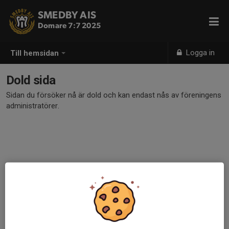
SMEDBY AIS
Domare 7:7 2025
Logga in
Till hemsidan
Dold sida
Sidan du försöker nå är dold och kan endast nås av föreningens
administratörer.