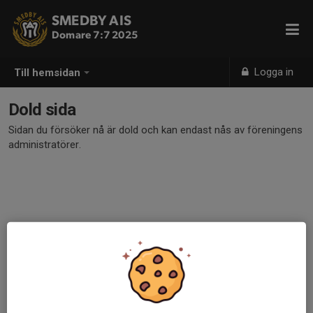
SMEDBY AIS
Domare 7:7 2025
Logga in
Till hemsidan
Dold sida
Sidan du försöker nå är dold och kan endast nås av föreningens
administratörer.