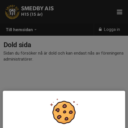
SMEDBY AIS
H15 (15 år)
Logga in
Till hemsidan
Dold sida
Sidan du försöker nå är dold och kan endast nås av föreningens
administratörer.