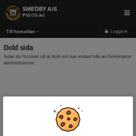
SMEDBY AIS
P10 (15 år)
Logga in
Till hemsidan
Dold sida
Sidan du försöker nå är dold och kan endast nås av föreningens
administratörer.