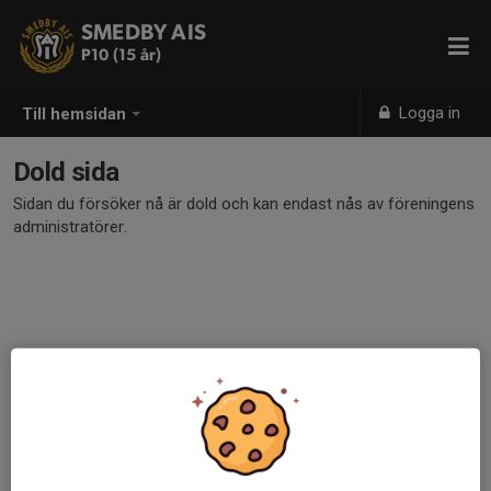
SMEDBY AIS
P10 (15 år)
Logga in
Till hemsidan
Dold sida
Sidan du försöker nå är dold och kan endast nås av föreningens
administratörer.