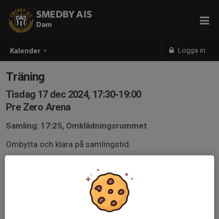
SMEDBY AIS
Dam
Logga in
Kalender
Träning
Tisdag 17 dec 2024, 17:30-19:00
Pre Zero Arena
Samling: 17:25, Omklädningsrummet
Ombytta och klara på samlingstid.