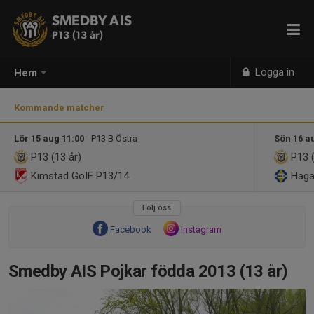
SMEDBY AIS
P13 (13 år)
Logga in
Hem
Kommande matcher
Lör 15 aug 11:00
- P13 B Östra
Sön 16 a
P13 (13 år)
P13 (
Kimstad GoIF P13/14
Haga
Följ oss
Facebook
Instagram
Smedby AIS Pojkar födda 2013 (13 år)