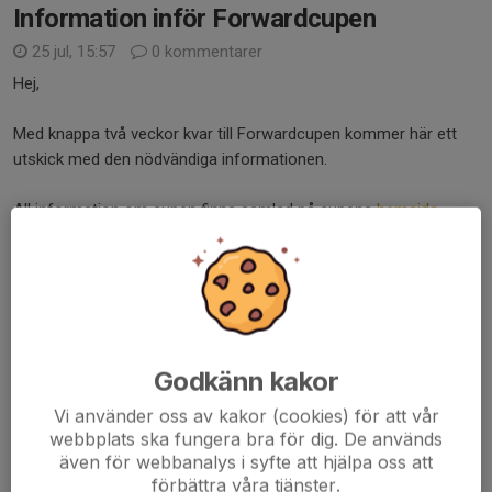
Information inför Forwardcupen
25 jul, 15:57
0 kommentarer
Hej,
Med knappa två veckor kvar till Forwardcupen kommer här ett
utskick med den nödvändiga informationen.
All information om cupen finns samlad på cupens
hemsida
.
Avresa
Vi samlas på PreZero Arena fredag den 7 augusti 2026 kl....
Läs mer
Godkänn kakor
Vårsäsongens sista träning
Vi använder oss av kakor (cookies) för att vår
webbplats ska fungera bra för dig. De används
16 jun, 16:20
0 kommentarer
även för webbanalys i syfte att hjälpa oss att
Hej,
förbättra våra tjänster.