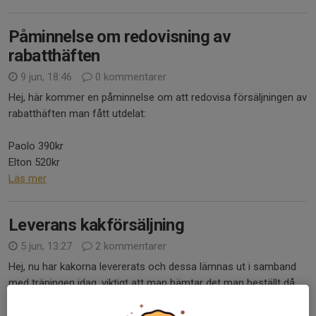
Påminnelse om redovisning av
rabatthäften
9 jun, 18:46
0 kommentarer
Hej, här kommer en påminnelse om att redovisa försäljningen av
rabatthäften man fått utdelat:
Paolo 390kr
Elton 520kr
Läs mer
Leverans kakförsäljning
5 jun, 13:27
2 kommentarer
Hej, nu har kakorna levererats och dessa lämnas ut i samband
med träningen idag, viktigt att man hämtar det man beställt då
det inte finns möjligthet att kunna försvara de på kansliet.
Läs mer