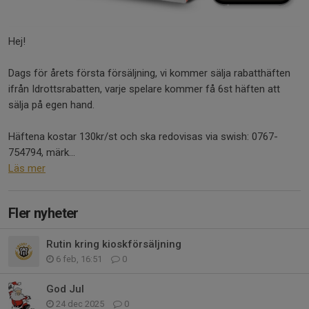
Hej!
Dags för årets första försäljning, vi kommer sälja rabatthäften
ifrån Idrottsrabatten, varje spelare kommer få 6st häften att
sälja på egen hand.
Häftena kostar 130kr/st och ska redovisas via swish: 0767-
754794, märk...
Läs mer
Fler nyheter
Rutin kring kioskförsäljning
6 feb, 16:51
0
God Jul
24 dec 2025
0