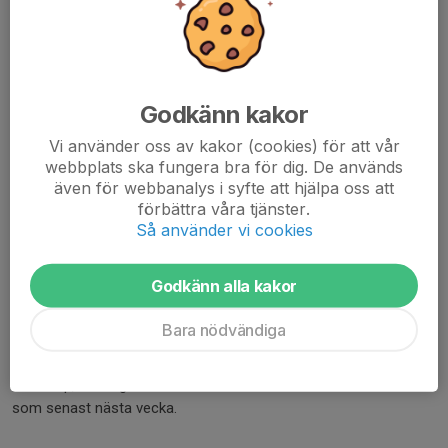
Ny försäljning av kakor
28 apr, 13:17
2 kommentarer
Godkänn kakor
Vi använder oss av kakor (cookies) för att vår
webbplats ska fungera bra för dig. De används
även för webbanalys i syfte att hjälpa oss att
förbättra våra tjänster.
Så använder vi cookies
Godkänn alla kakor
Hej, vi startar upp en försäljning av kakor.
Bara nödvändiga
Samtliga behöver gå in på länken nedan och skapa sin egen
webshop, kataloger kommer att delas ut senare i veckan men
som senast nästa vecka.