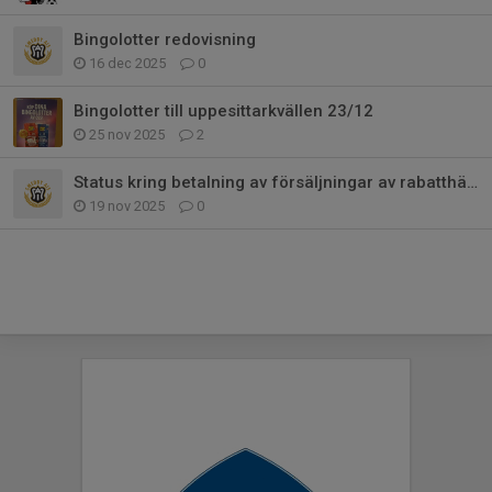
Bingolotter redovisning
16 dec 2025
0
Bingolotter till uppesittarkvällen 23/12
25 nov 2025
2
Status kring betalning av försäljningar av rabatthäften/julkalendrar
19 nov 2025
0