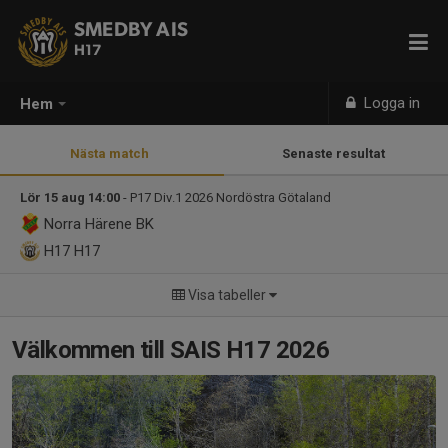
SMEDBY AIS
H17
Logga in
Hem
Nästa match
Senaste resultat
Lör 15 aug 14:00
- P17 Div.1 2026 Nordöstra Götaland
Norra Härene BK
H17
H17
Visa tabeller
Välkommen till SAIS H17 2026