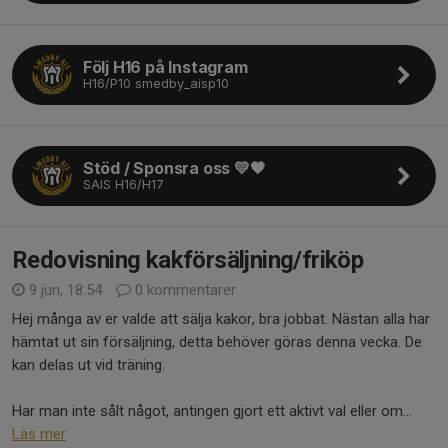
Följ H16 på Instagram
H16/P10 smedby_aisp10
Stöd / Sponsra oss 💛🖤
SAIS H16/H17
Redovisning kakförsäljning/friköp
9 jun, 18:54
0 kommentarer
Hej många av er valde att sälja kakor, bra jobbat. Nästan alla har
hämtat ut sin försäljning, detta behöver göras denna vecka. De
kan delas ut vid träning.
Har man inte sålt något, antingen gjort ett aktivt val eller om...
Läs mer