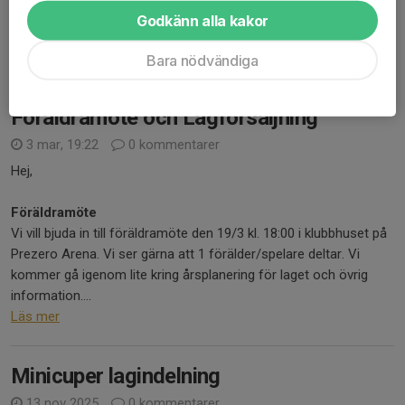
igen för att samla in pengar till cuper, matcher osv.
Godkänn alla kakor
Varje spelare ska sälja minst 4 häften var....
Läs mer
Bara nödvändiga
Föräldramöte och Lagförsäljning
3 mar, 19:22
0 kommentarer
Hej,
Föräldramöte
Vi vill bjuda in till föräldramöte den 19/3 kl. 18:00 i klubbhuset på
Prezero Arena. Vi ser gärna att 1 förälder/spelare deltar. Vi
kommer gå igenom lite kring årsplanering för laget och övrig
information....
Läs mer
Minicuper lagindelning
13 nov 2025
0 kommentarer