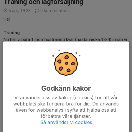
Träning och lagförsäljning
6 apr, 19:28
0 kommentarer
Hej,
Träning
Nu har vi bara 1 inomhusträning kvar (nästa vecka 13/4) innan vi
börjar utomhusträning (förhoppningsvis*) v.17, 20/4. Vi kommer
då träna tisdagar och torsdagar med samlingstid 17:15 och
träningarna slutar 18:45....
Läs mer
Lagförsäljning
Godkänn kakor
5 mar, 19:03
0 kommentarer
Vi använder oss av kakor (cookies) för att vår
webbplats ska fungera bra för dig. De används
Meddelande från föräldragruppen
även för webbanalys i syfte att hjälpa oss att
förbättra våra tjänster.
”Hej alla vårdnadshavare 🙂
Så använder vi cookies
Föräldragruppen har bestämt att vi ska sälja idrottsrabatthäften