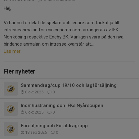
Hej,
Vi har nu fördelat de spelare och ledare som tackat ja till
intresseanmälan för minicuperna som arrangeras av IFK
Norrköping respektive Eneby BK. Vänligen svara på den nya
bindande anmälan om intresse kvarstår att...
Läs mer
Fler nyheter
Sammandrag/cup 19/10 och lagförsäljning
8 okt 2025
0
Inomhusträning och IFKs Nyårscupen
6 okt 2025
0
Försäljning och Föräldragrupp
18 sep 2025
0