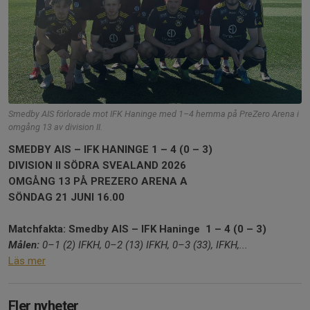
Smedby AIS förlorade mot IFK Haninge med 1–4 hemma på PreZero Arena i
omgång 13 av division II.
SMEDBY AIS – IFK HANINGE 1 – 4 (0 – 3)
DIVISION II SÖDRA SVEALAND 2026
OMGÅNG 13 PÅ PREZERO ARENA A
SÖNDAG 21 JUNI 16.00
Matchfakta: Smedby AIS – IFK Haninge 1 – 4 (0 – 3)
Målen:
0–1 (2) IFKH, 0–2 (13) IFKH, 0
–3 (33), IFKH,...
Läs mer
Fler nyheter