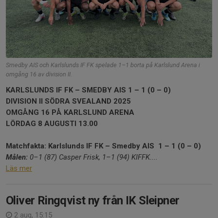
Smedby AIS och Karlslunds IF FK spelade 1–1 borta på Karlslund Arena i
omgång 16 av division II.
KARLSLUNDS IF FK – SMEDBY AIS 1 – 1 (0 – 0)
DIVISION II SÖDRA SVEALAND 2025
OMGÅNG 16 PÅ KARLSLUND ARENA
LÖRDAG 8 AUGUSTI 13.00
Matchfakta: Karlslunds IF FK – Smedby AIS 1 – 1 (0 – 0)
Målen:
0–1 (87) Casper Frisk, 1–1 (94) KIFFK....
Läs mer
Oliver Ringqvist ny från IK Sleipner
2 aug, 15:15