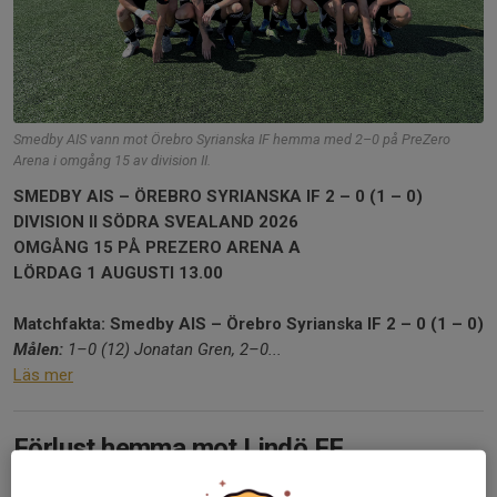
Smedby AIS vann mot Örebro Syrianska IF hemma med 2–0 på PreZero
Arena i omgång 15 av division II.
SMEDBY AIS – ÖREBRO SYRIANSKA IF 2 – 0 (1 – 0)
DIVISION II SÖDRA SVEALAND 2026
OMGÅNG 15 PÅ PREZERO ARENA A
LÖRDAG 1 AUGUSTI 13.00
Matchfakta: Smedby AIS – Örebro Syrianska IF 2 – 0 (1 – 0)
Målen:
1–0 (12) Jonatan Gren, 2–0...
Läs mer
Förlust hemma mot Lindö FF
25 jul, 18:45