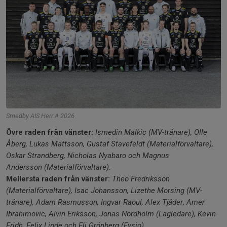
Smedby AIS Herr A 2026
Övre raden från vänster:
Ismedin Malkic (MV-tränare), Olle
Åberg, Lukas Mattsson, Gustaf Stavefeldt (Materialförvaltare),
Oskar Strandberg, Nicholas Nyabaro och Magnus
Andersson
(Materialförvaltare).
Mellersta raden från vänster:
Theo Fredriksson
(Materialförvaltare), Isac Johansson, Lizethe Morsing (MV-
tränare), Adam Rasmusson, Ingvar Raoul, Alex Tjäder, Amer
Ibrahimovic, Alvin Eriksson, Jonas Nordholm (Lagledare), Kevin
Fridh, Felix Linde och Eli Grönberg (Fysio).