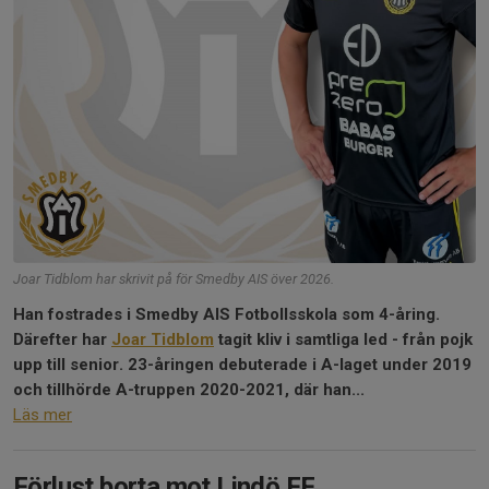
Joar Tidblom har skrivit på för Smedby AIS över 2026.
Han fostrades i Smedby AIS Fotbollsskola som 4-åring.
Därefter har
Joar Tidblom
tagit kliv i samtliga led - från pojk
upp till senior. 23-åringen debuterade i A-laget under 2019
och tillhörde A-truppen 2020-2021, där han...
Läs mer
Förlust borta mot Lindö FF