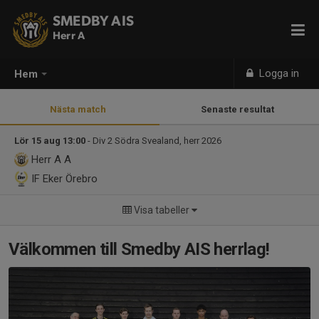
SMEDBY AIS
Herr A
Logga in
Hem
Nästa match
Senaste resultat
Lör 15 aug 13:00
- Div 2 Södra Svealand, herr 2026
Herr A
A
IF Eker Örebro
Visa tabeller
Välkommen till Smedby AIS herrlag!