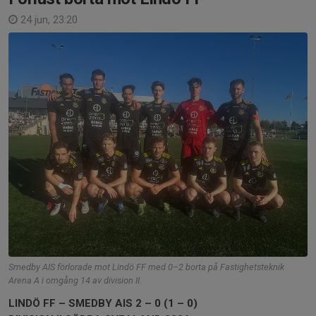
24 jun, 23:20
Smedby AIS förlorade mot Lindö FF med 0–2 borta på Fastighetsteknik
Arena A i omgång 14 av division II.
LINDÖ FF – SMEDBY AIS 2 – 0 (1 – 0)