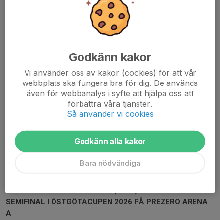
Godkänn kakor
Vi använder oss av kakor (cookies) för att vår
webbplats ska fungera bra för dig. De används
även för webbanalys i syfte att hjälpa oss att
förbättra våra tjänster.
Så använder vi cookies
Godkänn alla kakor
Bara nödvändiga
Smedby AIS förlorade mot Lindö FF med 1–2 hemma på Pre Zero Arena A i
semifinalen av Östgötacupen 2026.
SMEDBY AIS – LINDÖ FF 1 – 2 (0 – 2)
SEMIFINAL I ÖSTGÖTACUPEN 2026 PÅ PREZERO ARENA
A