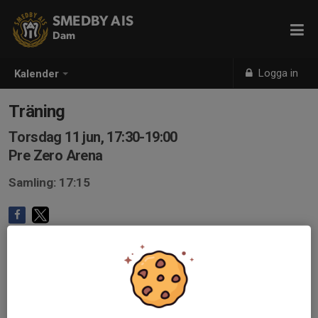
SMEDBY AIS
Dam
Logga in
Kalender
Träning
Torsdag 11 jun, 17:30-19:00
Pre Zero Arena
Samling: 17:15