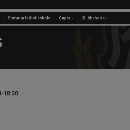
Sommarfotbollsskola
Cuper
Klubbshop
S
0-18:30