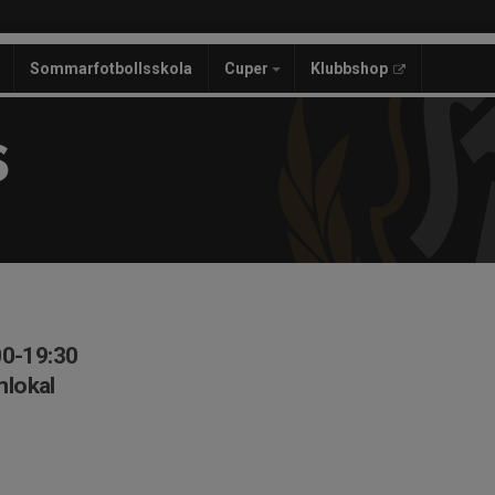
Sommarfotbollsskola
Cuper
Klubbshop
S
00-19:30
lokal