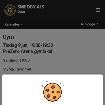
SMEDBY AIS
Dam
Logga in
Kalender
Gym
Tisdag 9 jun, 19:00-19:30
PreZero Arena gymlokal
Samling: 19:00
Styrka i gymmet.