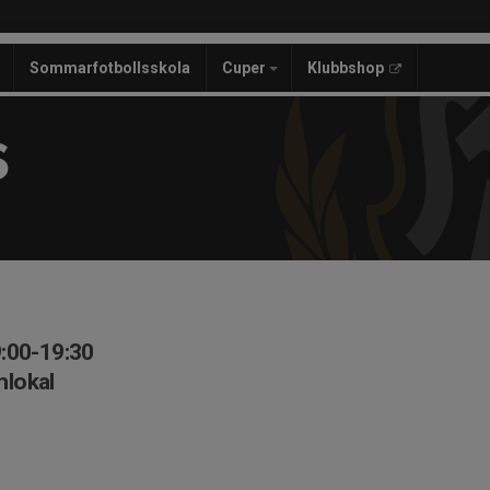
Sommarfotbollsskola
Cuper
Klubbshop
S
9:00-19:30
lokal