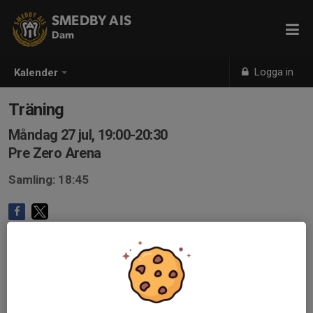
SMEDBY AIS
Dam
Logga in
Kalender
Träning
Måndag 27 jul, 19:00-20:30
Pre Zero Arena
Samling: 18:45