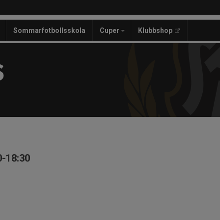
Sommarfotbollsskola
Cuper
Klubbshop
S
0-18:30