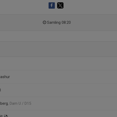
Samling 08:20
tashur
l
gberg
, Dam U / D15
lt