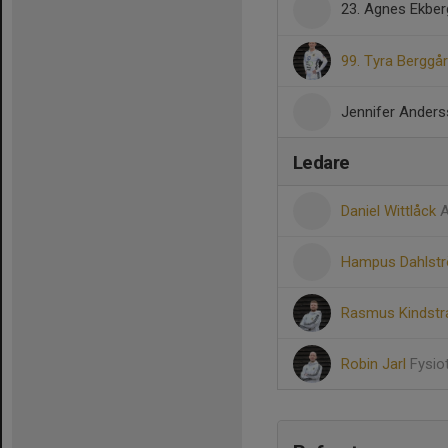
23. Agnes Ekbe
99. Tyra Berggå
Jennifer Ander
Ledare
Daniel Wittlåck
A
Hampus Dahlst
Rasmus Kindst
Robin Jarl
Fysio