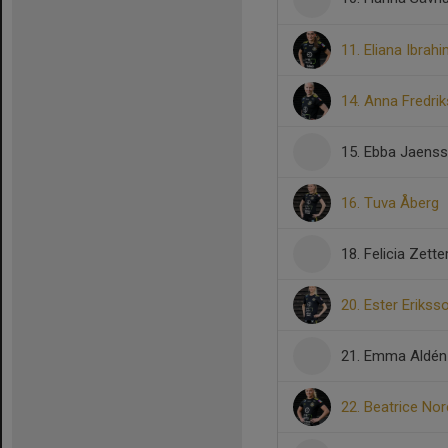
11. Eliana Ibrah
14. Anna Fredri
15. Ebba Jaens
16. Tuva Åberg
18. Felicia Zette
20. Ester Erikss
21. Emma Aldén
22. Beatrice No