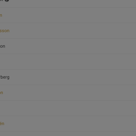
im
ksson
son
rberg
on
rén