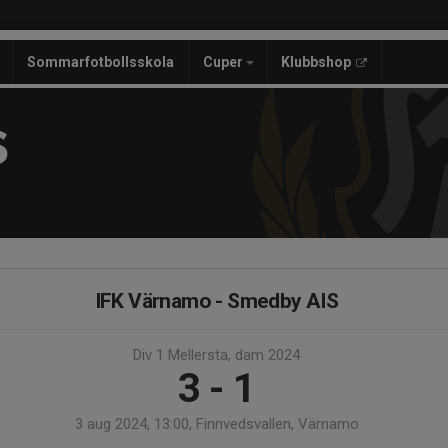
Sommarfotbollsskola
Cuper
Klubbshop
S
IFK Värnamo - Smedby AIS
Div 1 Mellersta, dam 2024
3 - 1
3 aug 2024, 13:00, Finnvedsvallen, Värnamo