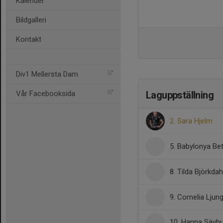
Kalender
Bildgalleri
Kontakt
Div1 Mellersta Dam
Vår Facebooksida
Laguppställning
2. Sara Hjelm
5. Babylonya Be
8. Tilda Björkdah
9. Cornelia Ljun
10. Hanna Sävhu