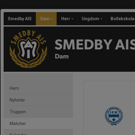
Smedby AIS
Dam
Herr
Ungdom
Bollekskola
SMEDBY AI
Dam
Hem
Nyheter
Truppen
Matcher