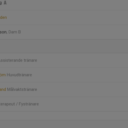
rg
rden
sson
, Dam B
ssisterande tränare
röm
Huvudtränare
rand
Målvaktstränare
terapeut / Fystränare