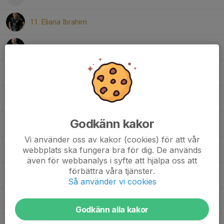
11. Eliana Ibrahim
14. Anna Fredriksson
15. Ebba Jaensson
16. Tuva Åberg
Godkänn kakor
18. Felicia Zetterberg
Vi använder oss av kakor (cookies) för att vår
webbplats ska fungera bra för dig. De används
20. Ester Eriksson
även för webbanalys i syfte att hjälpa oss att
förbättra våra tjänster.
22. Beatrice Norén
Så använder vi cookies
23. Agnes Ekberg
Godkänn alla kakor