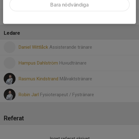
25. Nora Samuelsson
Bara nödvändiga
99. Tyra Berggården
Ledare
Daniel Wittlåck
Assisterande tränare
Hampus Dahlström
Huvudtränare
Rasmus Kindstrand
Målvaktstränare
Robin Jarl
Fysioterapeut / Fystränare
Referat
Inget referat skrivet