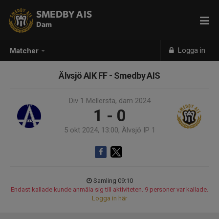
SMEDBY AIS
Dam
Logga in
Matcher
Älvsjö AIK FF - Smedby AIS
Div 1 Mellersta, dam 2024
1 - 0
5 okt 2024, 13:00, Älvsjö IP 1
Samling 09:10
Endast kallade kunde anmäla sig till aktiviteten. 9 personer var kallade.
Logga in här