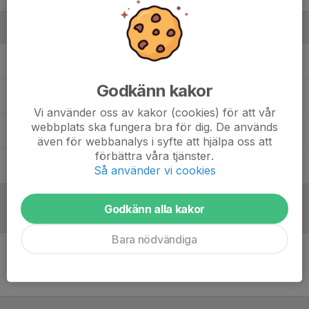
Ledare
Daniel Helmesjö
Huvudtränare
Godkänn kakor
Mikael Andersson
Assisterande tränare
Vi använder oss av kakor (cookies) för att vår
webbplats ska fungera bra för dig. De används
Rasmus Kindstrand
Målvaktstränare
även för webbanalys i syfte att hjälpa oss att
förbättra våra tjänster.
Robin Jarl
Fysioterapeut / Fystränare
Så använder vi cookies
Godkänn alla kakor
Referat
Bara nödvändiga
Inget referat skrivet