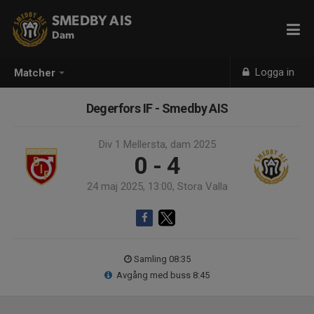
SMEDBY AIS
Dam
Logga in
Matcher
Degerfors IF - Smedby AIS
Div 1 Mellersta, dam 2025
0 - 4
24 maj 2025, 13:00, Stora Valla
Samling 08:35
Avgång med buss 8:45