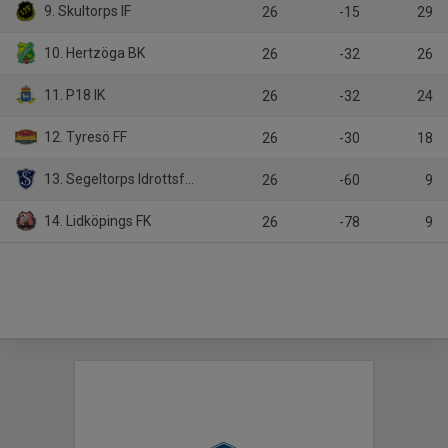
9. Skultorps IF
26
-15
29
10. Hertzöga BK
26
-32
26
11. P18 IK
26
-32
24
12. Tyresö FF
26
-30
18
13. Segeltorps Idrottsförening Fotboll
26
-60
9
14. Lidköpings FK
26
-78
9