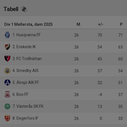
Tabell
Div 1 Mellersta, dam 2025
M
+/-
P
1. Husqvarna FF
26
70
71
2. Enskede IK
26
54
63
3. FC Trollhättan
26
45
60
4. Smedby AIS
26
37
54
5. Älvsjö AIK FF
26
32
51
6. Boo FF
26
-4
37
7. Västerås SK FK
26
13
35
8. Degerfors IF
26
0
33