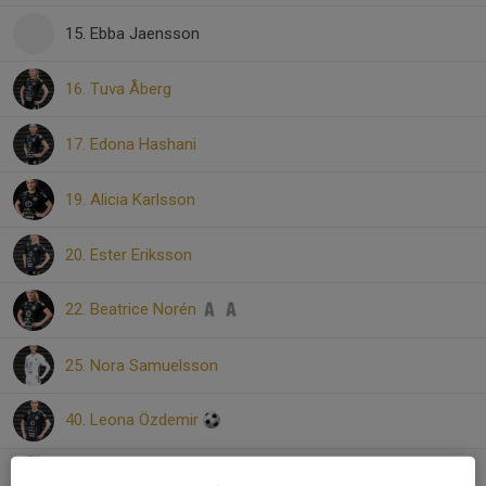
15. Ebba Jaensson
16. Tuva Åberg
17. Edona Hashani
19. Alicia Karlsson
20. Ester Eriksson
22. Beatrice Norén
25. Nora Samuelsson
40. Leona Özdemir
99. Tyra Berggården