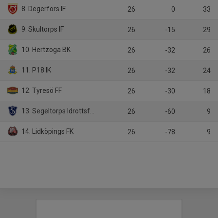
8. Degerfors IF
26
0
33
9. Skultorps IF
26
-15
29
10. Hertzöga BK
26
-32
26
11. P18 IK
26
-32
24
12. Tyresö FF
26
-30
18
13. Segeltorps Idrottsförening Fotboll
26
-60
9
14. Lidköpings FK
26
-78
9