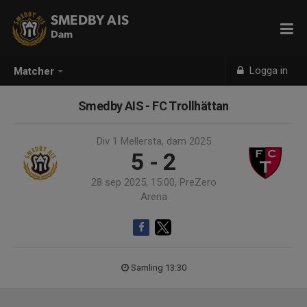
SMEDBY AIS
Dam
Logga in
Matcher
Smedby AIS - FC Trollhättan
Div 1 Mellersta, dam 2025
5 - 2
28 sep 2025, 15:00, PreZero
Arena
Samling 13:30