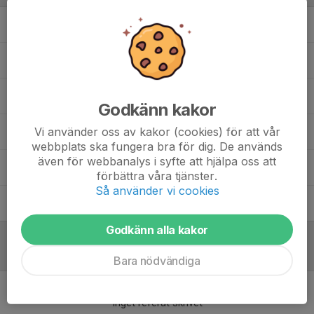
Christer Eriksson
Materialförvaltare
Daniel Helmesjö
Huvudtränare
Mikael Andersson
Assisterande tränare
Godkänn kakor
Vi använder oss av kakor (cookies) för att vår
Peter Lindgren
Ass. tränare / Videoanalys
webbplats ska fungera bra för dig. De används
även för webbanalys i syfte att hjälpa oss att
Rasmus Kindstrand
Målvaktstränare
förbättra våra tjänster.
Så använder vi cookies
Robin Jarl
Fysioterapeut / Fystränare
Godkänn alla kakor
Referat
Bara nödvändiga
Inget referat skrivet