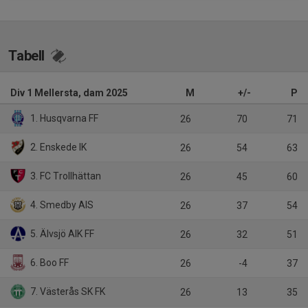
Tabell
Div 1 Mellersta, dam 2025
M
+/-
P
1. Husqvarna FF
26
70
71
2. Enskede IK
26
54
63
3. FC Trollhättan
26
45
60
4. Smedby AIS
26
37
54
5. Älvsjö AIK FF
26
32
51
6. Boo FF
26
-4
37
7. Västerås SK FK
26
13
35