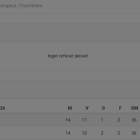
terapeut / Fystränare
Inget referat skrivet
026
M
V
O
F
GM
14
11
1
2
36
14
10
2
2
36