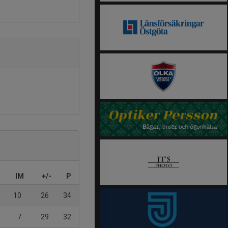
IM
+/-
P
10
26
34
7
29
32