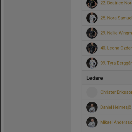
22. Beatrice No
25. Nora Samue
29. Nellie Wing
40. Leona Özde
99. Tyra Berggå
Ledare
Christer Erikss
Daniel Helmesj
Mikael Anderss