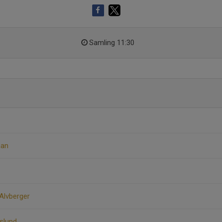
Samling 11:30
man
 Alvberger
rslund