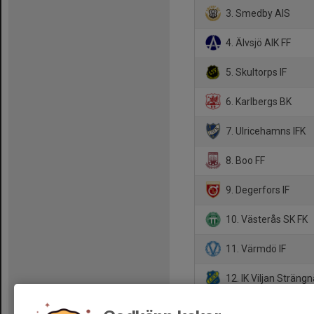
3. Smedby AIS
4. Älvsjö AIK FF
5. Skultorps IF
6. Karlbergs BK
7. Ulricehamns IFK
8. Boo FF
9. Degerfors IF
10. Västerås SK FK
11. Värmdö IF
12. IK Viljan Sträng
13. Hertzöga BK