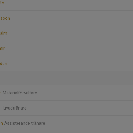
rén
lsson
malm
mir
rden
on
Materialförvaltare
ö
Huvudtränare
on
Assisterande tränare