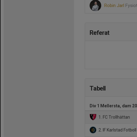
Robin Jarl
Fysio
Referat
Tabell
Div 1 Mellersta, dam 2
1. FC Trollhättan
2. IF Karlstad Fotboll