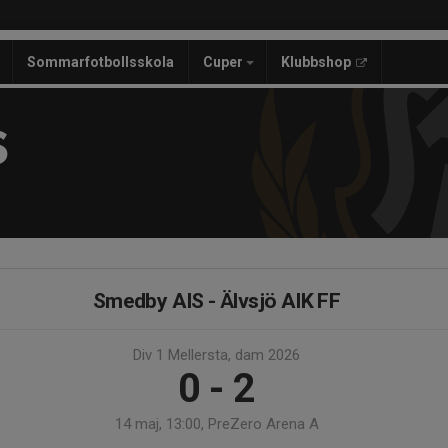
Sommarfotbollsskola
Cuper
Klubbshop
S
Smedby AIS - Älvsjö AIK FF
Div 1 Mellersta, dam 2026
0 - 2
14 maj, 13:00, PreZero Arena A