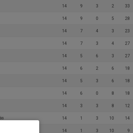
14
9
3
2
33
14
9
0
5
28
14
7
4
3
23
14
7
3
4
27
14
5
6
3
27
14
6
2
6
18
14
5
3
6
18
14
6
0
8
18
14
3
3
8
12
näs
14
1
3
10
14
14
1
3
10
9