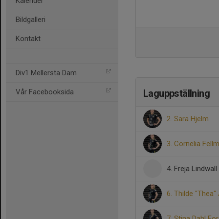
Kalender
Bildgalleri
Kontakt
Div1 Mellersta Dam
Vår Facebooksida
Laguppställning
2. Sara Hjelm
3. Cornelia Fell
4. Freja Lindwall
6. Thilde "Thea"
7. Stina Dahl Fo