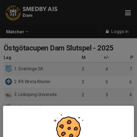
SMEDBY AIS
Dam
Logga in
Matcher
Östgötacupen Dam Slutspel - 2025
Lag
M
+/-
P
1. Svärtinge SK
3
4
7
2. IFK Wreta Kloster
3
0
6
3. Linköping Universitets Akademiska IF
2
3
4
4. Smedby AIS
2
4
3
5. Lindö FF
1
-1
0
6. IFK Norrköping FK
1
-2
0