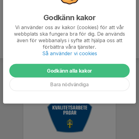
7. Hjulsbro IK
1
-3
0
Godkänn kakor
8. AC Studenterna
1
-5
0
Vi använder oss av kakor (cookies) för att vår
webbplats ska fungera bra för dig. De används
även för webbanalys i syfte att hjälpa oss att
förbättra våra tjänster.
Så använder vi cookies
Godkänn alla kakor
Bara nödvändiga