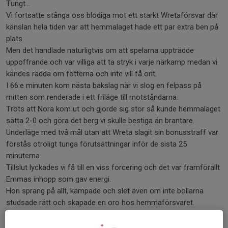
Tungt…
Vi fortsatte stånga oss blodiga mot ett starkt Wretaförsvar där
känslan hela tiden var att hemmalaget hade ett par extra ben på
plats.
Men det handlade naturligtvis om att spelarna uppträdde
uppoffrande och var villiga att ta stryk i varje närkamp medan vi
kändes rädda om fötterna och inte vill få ont.
I 66:e minuten kom nästa bakslag när vi slog en felpass på
mitten som renderade i ett friläge till motståndarna.
Trots att Nora kom ut och gjorde sig stor så kunde hemmalaget
sätta 2-0 och göra det berg vi skulle bestiga än brantare.
Underläge med två mål utan att Wreta slagit sin bonusstraff var
förstås otroligt tunga förutsättningar inför de sista 25
minuterna.
Tillslut lyckades vi få till en viss forcering och det var framförallt
Emmas inhopp som gav energi.
Hon sprang på allt, kämpade och slet även om inte bollarna
studsade rätt och skapade en oro hos hemmaförsvaret.
Med dryga tio minuter kvar kom reduceringen när Leona
förvaltade Stinas passning på bästa sätt.