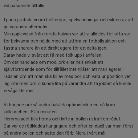
vid passande tillfälle.
I paus pratade vi om bolltempo, spelvändningar och vikten av att
ge varandra alternativ.
Min upplevelse från första halvan var att vi alldeles för ofta var
för bekväma och nöjda med att utföra en fotbollsaktion och
fastna snarare än att direkt agera för att delta igen.
Därav hade vi svårt att få med folk upp i anfallen.
Om det handlade om mod, ork eller helt enkelt ett
självförtroende som för tillfället inte tillåter att man agerar i
rädslan om att man ska bli av med boll och vara ur position vet
jag inte men om vi kunde lita på varandra att ta jobbet så kunde
vi våga lite mer.
Vi började också andra halvlek optimistisk men så kom
kallduschen i 52:a minuten.
Hemmalaget fick hörna och lyfte in bollen i straffområdet.
Där var de rödklädda hungrigare och efter en duell var man först
på andra bollen och satte den förbi Nora i vårt mål.