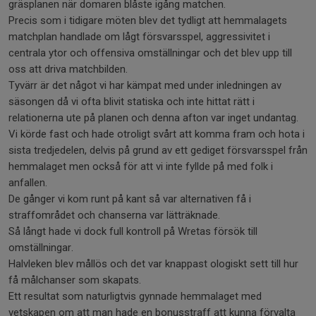
gräsplanen när domaren blåste igång matchen.
Precis som i tidigare möten blev det tydligt att hemmalagets
matchplan handlade om lågt försvarsspel, aggressivitet i
centrala ytor och offensiva omställningar och det blev upp till
oss att driva matchbilden.
Tyvärr är det något vi har kämpat med under inledningen av
säsongen då vi ofta blivit statiska och inte hittat rätt i
relationerna ute på planen och denna afton var inget undantag.
Vi körde fast och hade otroligt svårt att komma fram och hota i
sista tredjedelen, delvis på grund av ett gediget försvarsspel från
hemmalaget men också för att vi inte fyllde på med folk i
anfallen.
De gånger vi kom runt på kant så var alternativen få i
straffområdet och chanserna var lätträknade.
Så långt hade vi dock full kontroll på Wretas försök till
omställningar.
Halvleken blev mållös och det var knappast ologiskt sett till hur
få målchanser som skapats.
Ett resultat som naturligtvis gynnade hemmalaget med
vetskapen om att man hade en bonusstraff att kunna förvalta