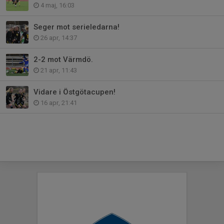
4 maj, 16:03
Seger mot serieledarna!
26 apr, 14:37
2-2 mot Värmdö.
21 apr, 11:43
Vidare i Östgötacupen!
16 apr, 21:41