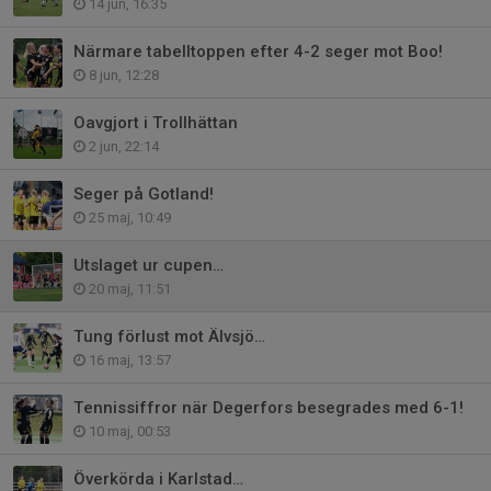
14 jun, 16:35
Närmare tabelltoppen efter 4-2 seger mot Boo!
8 jun, 12:28
Oavgjort i Trollhättan
2 jun, 22:14
Seger på Gotland!
25 maj, 10:49
Utslaget ur cupen…
20 maj, 11:51
Tung förlust mot Älvsjö…
16 maj, 13:57
Tennissiffror när Degerfors besegrades med 6-1!
10 maj, 00:53
Överkörda i Karlstad…