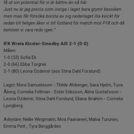
få ut sin potential för vi är bättre än så här.
Just nu är jag precis som övriga i laget bara grymt besviken
men man får försöka borsta av sig nederlaget illa kvickt för
redan till helgen åker vi till Gotland för match mot P18 och då
behöver vi vara redo igen.”
IFK Wreta Kloster-Smedby AIS 2-1 (0-0)
Målen:
1-0 (53) Sofia Ek
2-0 (66) Ebba Torgner
2-1 (80) Leona Özdemir (ass Stina Dahl Forslund)
Laget: Nora Samuelsson - Thilde Alvberger, Sara Hjelm, Tuva
Åberg, Cornelia Fellman - Ester Eriksson, Alina Gustafsson -
Leona Özdemir, Stina Dahl Forslund, Eliana Ibrahim - Cornelia
Ljungberg
Avbytare: Nellie Wingmalm, Moa Paananen, Malva Turunen,
Emma Pett , Tyra Berggården