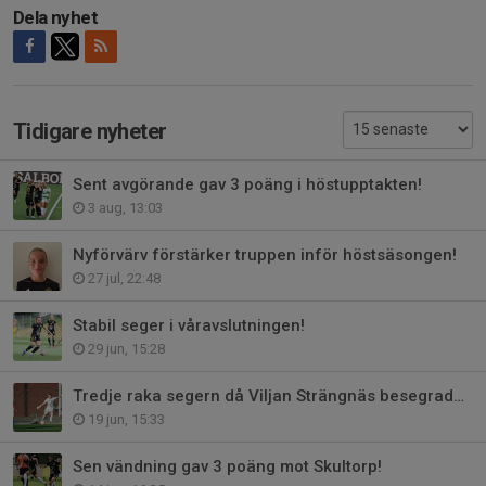
Dela nyhet
Tidigare nyheter
Sent avgörande gav 3 poäng i höstupptakten!
3 aug, 13:03
Nyförvärv förstärker truppen inför höstsäsongen!
27 jul, 22:48
Stabil seger i våravslutningen!
29 jun, 15:28
Tredje raka segern då Viljan Strängnäs besegrades med 5-0!
19 jun, 15:33
Sen vändning gav 3 poäng mot Skultorp!