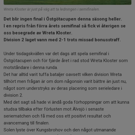
Wreta Kloster är just på väg att ta ledningen i semifinalen.
Det blir ingen final i Östgötacupen denna säsong heller.
I en repris från förra årets semifinal så fick vi återigen se
oss besegrade av Wreta Kloster.
Division 2 laget vann med 2-1 trots missad bonusstraff.
Under tisdagskvällen var det dags att spela semifinal i
Östgötacupen och för fjärde året i rad stod Wreta Kloster som
motståndare i denna runda.
Det har alltid varit tuffa bataljer oavsett vilken division Wreta
tillhört men frågan är om dom någonsin varit bättre än just nu,
något som understryks av deras placering som serieledare i
division 2.
Med det sagt så hade vi ändå goda förhoppningar om att kunna
studsa tillbaka efter förlusten mot Älvsjö i senaste
seriematchen och få med oss ett positivt resultat och
avancemang till finalen.
Solen lyste över Kungsbrohov och den något utmanande