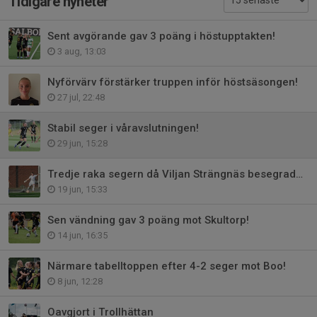
Tidigare nyheter
Sent avgörande gav 3 poäng i höstupptakten!
3 aug, 13:03
Nyförvärv förstärker truppen inför höstsäsongen!
27 jul, 22:48
Stabil seger i våravslutningen!
29 jun, 15:28
Tredje raka segern då Viljan Strängnäs besegrades med 5-0!
19 jun, 15:33
Sen vändning gav 3 poäng mot Skultorp!
14 jun, 16:35
Närmare tabelltoppen efter 4-2 seger mot Boo!
8 jun, 12:28
Oavgjort i Trollhättan