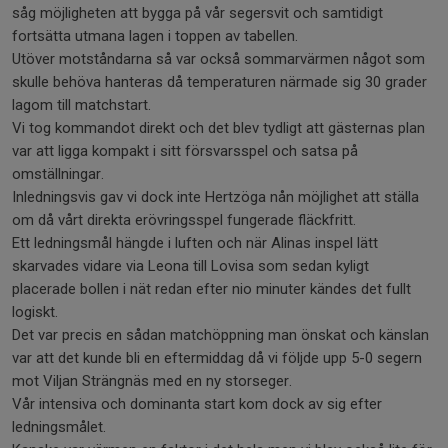
såg möjligheten att bygga på vår segersvit och samtidigt
fortsätta utmana lagen i toppen av tabellen.
Utöver motståndarna så var också sommarvärmen något som
skulle behöva hanteras då temperaturen närmade sig 30 grader
lagom till matchstart.
Vi tog kommandot direkt och det blev tydligt att gästernas plan
var att ligga kompakt i sitt försvarsspel och satsa på
omställningar.
Inledningsvis gav vi dock inte Hertzöga nån möjlighet att ställa
om då vårt direkta erövringsspel fungerade fläckfritt.
Ett ledningsmål hängde i luften och när Alinas inspel lätt
skarvades vidare via Leona till Lovisa som sedan kyligt
placerade bollen i nät redan efter nio minuter kändes det fullt
logiskt.
Det var precis en sådan matchöppning man önskat och känslan
var att det kunde bli en eftermiddag då vi följde upp 5-0 segern
mot Viljan Strängnäs med en ny storseger.
Vår intensiva och dominanta start kom dock av sig efter
ledningsmålet.