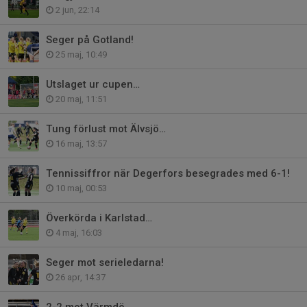
2 jun, 22:14
Seger på Gotland!
25 maj, 10:49
Utslaget ur cupen…
20 maj, 11:51
Tung förlust mot Älvsjö…
16 maj, 13:57
Tennissiffror när Degerfors besegrades med 6-1!
10 maj, 00:53
Överkörda i Karlstad…
4 maj, 16:03
Seger mot serieledarna!
26 apr, 14:37
2-2 mot Värmdö.