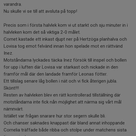
varandra.
Nu skulle vi se till att avsluta på topp!
Precis som i första halvlek kom vi ut starkt och sju minuter in i
halvleken kom det så viktiga 2-0 målet.
Cornet kastade ett inkast djupt ner på Hertzöga planhalva och
Lovisa tog emot felvänd innan hon spelade mot en rättvänd
Inez.
Motståndarna lyckades täcka Inez försök till inspel och bollen
for upp i luften där Lovisa var starkast och nickade in den
framför mål där den landade framför Leonas fötter.
Ett tillslag senare låg bollen i nät och vi fick återigen jubla.
Skönt!!!
Resten av halvleken blev en rätt kontrollerad tillställning där
motståndarna inte fick nån möjlighet att närma sig vårt mål
nämnvärt.
Istället var frågan snarare hur stor segern skulle bli.
Och chanser saknades knappast där bland annat inhoppande
Cornelia träffade både ribba och stolpe under matchens sista