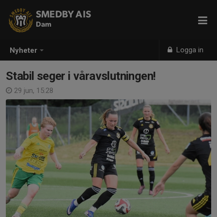
SMEDBY AIS
Dam
Logga in
Nyheter
Stabil seger i våravslutningen!
29 jun, 15:28