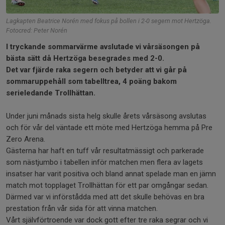
Lagkapten Beatrice Norén med fokus på bollen i 2-0 segern mot Hertzöga.
Fotocred: Peter Norén
I tryckande sommarvärme avslutade vi vårsäsongen på
bästa sätt då Hertzöga besegrades med 2-0.
Det var fjärde raka segern och betyder att vi går på
sommaruppehåll som tabelltrea, 4 poäng bakom
serieledande Trollhättan.
Under juni månads sista helg skulle årets vårsäsong avslutas
och för vår del väntade ett möte med Hertzöga hemma på Pre
Zero Arena.
Gästerna har haft en tuff vår resultatmässigt och parkerade
som nästjumbo i tabellen inför matchen men flera av lagets
insatser har varit positiva och bland annat spelade man en jämn
match mot topplaget Trollhättan för ett par omgångar sedan.
Därmed var vi införstådda med att det skulle behövas en bra
prestation från vår sida för att vinna matchen.
Vårt självförtroende var dock gott efter tre raka segrar och vi