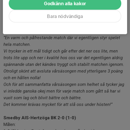
Godkänn alla kakor
Överlag en bra sista match där vi fortsätter på vinnarspåret och
tar med oss en skön känsla inför hösten!”
Bara nödvändiga
Mittbacken Sara Hjelm blickade tillbaka på en stabil insats i
våravslutningen och en vårsäsong där laget tagit kliv hela tiden:
”En varm och påfrestande match där vi egentligen styr spelet
hela matchen.
Vi trycker in ett mål tidigt och går efter det ner oss lite, men
trots lite upp och ner i kvalité hos oss var det egentligen aldrig
spännande utan det kändes tryggt och stabilt matchen igenom.
Otroligt skönt att avsluta vårsäsongen med ytterligare 3 poäng
och en hållen nolla!
Och för att sammanfatta vårsäsongen som helhet så tycker jag
vi inledde ganska okej men för varje match som gått så har vi
vuxit som lag och blivit bättre och bättre.
Det kommer krävas mycket för att slå oss under hösten!”
Smedby AIS-Hertzöga BK 2-0 (1-0)
Målen: