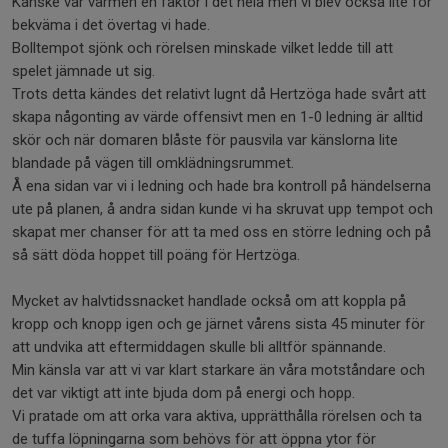
Kanske var värmen en faktor i det hela men vi blev också lite för
bekväma i det övertag vi hade.
Bolltempot sjönk och rörelsen minskade vilket ledde till att
spelet jämnade ut sig.
Trots detta kändes det relativt lugnt då Hertzöga hade svårt att
skapa någonting av värde offensivt men en 1-0 ledning är alltid
skör och när domaren blåste för pausvila var känslorna lite
blandade på vägen till omklädningsrummet.
Å ena sidan var vi i ledning och hade bra kontroll på händelserna
ute på planen, å andra sidan kunde vi ha skruvat upp tempot och
skapat mer chanser för att ta med oss en större ledning och på
så sätt döda hoppet till poäng för Hertzöga.
Mycket av halvtidssnacket handlade också om att koppla på
kropp och knopp igen och ge järnet vårens sista 45 minuter för
att undvika att eftermiddagen skulle bli alltför spännande.
Min känsla var att vi var klart starkare än våra motståndare och
det var viktigt att inte bjuda dom på energi och hopp.
Vi pratade om att orka vara aktiva, upprätthålla rörelsen och ta
de tuffa löpningarna som behövs för att öppna ytor för