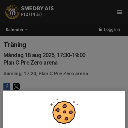
SMEDBY AIS
F12 (14 år)
Logga in
Kalender
Träning
Måndag 18 aug 2025, 17:30-19:00
Plan C Pre Zero arena
Samling: 17:20, Plan C Pre Zero arena