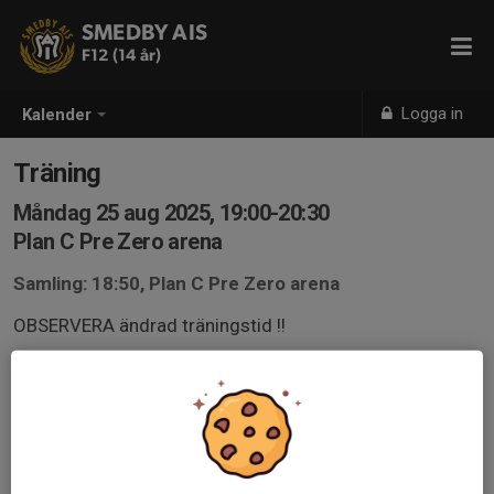
SMEDBY AIS
F12 (14 år)
Logga in
Kalender
Träning
Måndag 25 aug 2025, 19:00-20:30
Plan C Pre Zero arena
Samling: 18:50, Plan C Pre Zero arena
OBSERVERA ändrad träningstid !!
(Gäller endast denna måndagen)