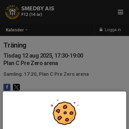
SMEDBY AIS
F12 (14 år)
Logga in
Kalender
Träning
Tisdag 12 aug 2025, 17:30-19:00
Plan C Pre Zero arena
Samling: 17:20, Plan C Pre Zero arena