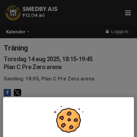
SMEDBY AIS
F12 (14 år)
Logga in
Kalender
Träning
Torsdag 14 aug 2025, 18:15-19:45
Plan C Pre Zero arena
Samling: 18:05, Plan C Pre Zero arena