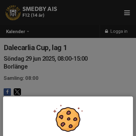
SMEDBY AIS
F12 (14 år)
Logga in
Kalender
Dalecarlia Cup, lag 1
Söndag 29 jun 2025, 08:00-15:00
Borlänge
Samling: 08:00