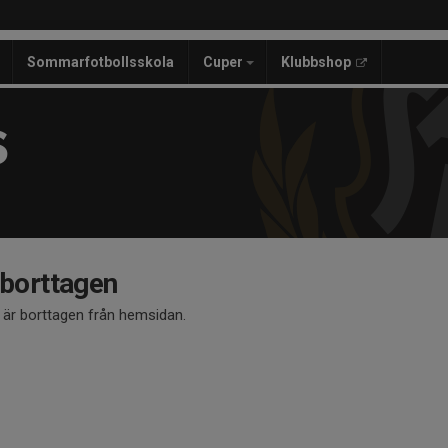
Sommarfotbollsskola
Cuper
Klubbshop
S
 borttagen
å är borttagen från hemsidan.