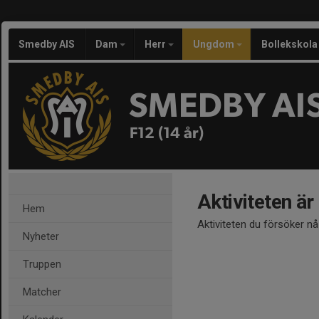
Smedby AIS
Dam
Herr
Ungdom
Bollekskola
SMEDBY AI
F12 (14 år)
Aktiviteten är
Hem
Aktiviteten du försöker n
Nyheter
Truppen
Matcher