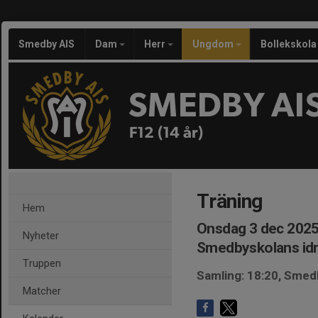
Smedby AIS
Dam
Herr
Ungdom
Bollekskola
SMEDBY AI
F12 (14 år)
Träning
Hem
Onsdag 3 dec 2025
Nyheter
Smedbyskolans idr
Truppen
Samling: 18:20, Smedb
Matcher