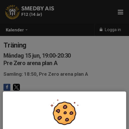
SMEDBY AIS
F12 (14 år)
Logga in
Kalender
Träning
Måndag 15 jun, 19:00-20:30
Pre Zero arena plan A
Samling: 18:50, Pre Zero arena plan A