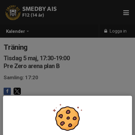
SMEDBY AIS
F12 (14 år)
Logga in
Kalender
Träning
Tisdag 5 maj, 17:30-19:00
Pre Zero arena plan B
Samling: 17:20