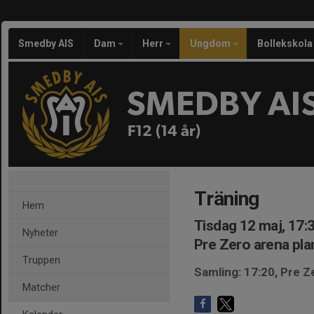
Smedby AIS
Dam
Herr
Ungdom
Bollekskola
SMEDBY AI
F12 (14 år)
Träning
Hem
Tisdag 12 maj, 17:
Nyheter
Pre Zero arena pla
Truppen
Samling: 17:20, Pre Z
Matcher