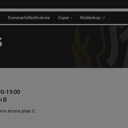
Sommarfotbollsskola
Cuper
Klubbshop
S
30-19:00
n B
ero arena plan C