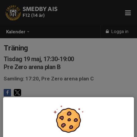
SMEDBY AIS
F12 (14 år)
Logga in
Kalender
Träning
Tisdag 19 maj, 17:30-19:00
Pre Zero arena plan B
Samling: 17:20, Pre Zero arena plan C