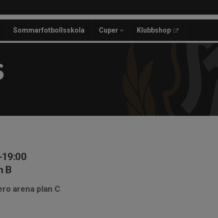
Sommarfotbollsskola
Cuper
Klubbshop
S
-19:00
n B
ero arena plan C