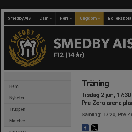
Smedby AIS
Dam
Herr
Ungdom
Bollekskola
SMEDBY AI
F12 (14 år)
Träning
Hem
Tisdag 2 jun, 17:30
Nyheter
Pre Zero arena pla
Truppen
Samling: 17:20, Pre Z
Matcher