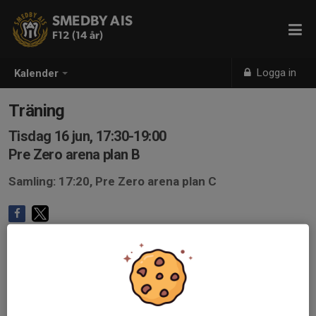
SMEDBY AIS
F12 (14 år)
Logga in
Kalender
Träning
Tisdag 16 jun, 17:30-19:00
Pre Zero arena plan B
Samling: 17:20, Pre Zero arena plan C