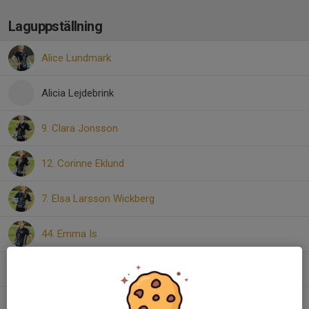
Laguppställning
Alice Lundmark
Alicia Lejdebrink
9. Clara Jonsson
12. Corinne Eklund
7. Elsa Larsson Wickberg
44. Emma Is
Freja Hedberg
Greta Eriksson