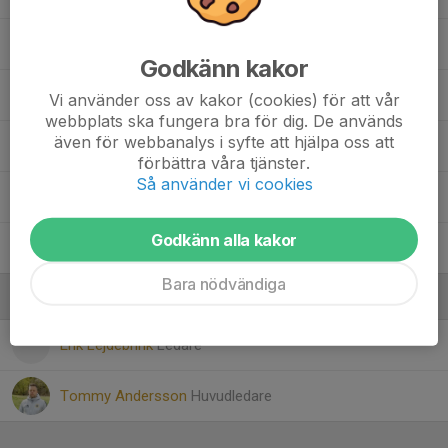
37. Linnea Brogsten
Godkänn kakor
10. Nora Fagerkrantz
Vi använder oss av kakor (cookies) för att vår
webbplats ska fungera bra för dig. De används
även för webbanalys i syfte att hjälpa oss att
20. Saga Halldén Spångberg
förbättra våra tjänster.
Så använder vi cookies
40. Thea Kalkan-Jonsson
Godkänn alla kakor
5. Vera Teske
Bara nödvändiga
Ledare
Erik Lejdebrink
Ledare
Tommy Andersson
Huvudledare