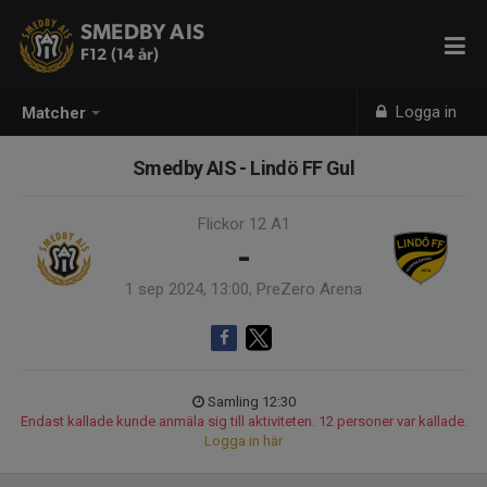
SMEDBY AIS
F12 (14 år)
Logga in
Matcher
Smedby AIS - Lindö FF Gul
Flickor 12 A1
-
1 sep 2024, 13:00, PreZero Arena
Samling 12:30
Endast kallade kunde anmäla sig till aktiviteten. 12 personer var kallade.
Logga in här