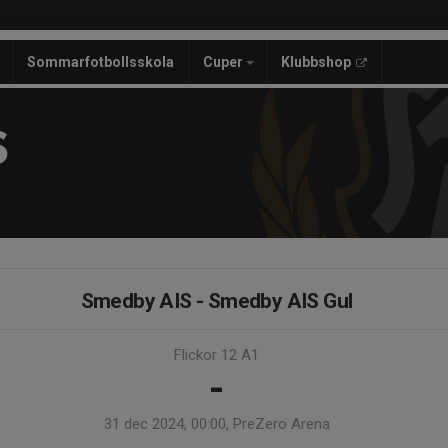
Sommarfotbollsskola
Cuper
Klubbshop
S
Smedby AIS - Smedby AIS Gul
Flickor 12 A1
-
31 dec 2024, 00:00, PreZero Arena