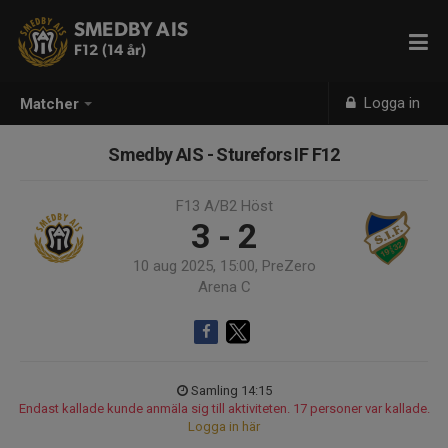
SMEDBY AIS
F12 (14 år)
Logga in
Matcher
Smedby AIS - Sturefors IF F12
F13 A/B2 Höst
3 - 2
10 aug 2025, 15:00, PreZero
Arena C
Samling 14:15
Endast kallade kunde anmäla sig till aktiviteten. 17 personer var kallade.
Logga in här