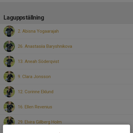
Laguppställning
2. Abisna Yogaarajah
26. Anastasiia Baryshnikova
13. Aneah Söderqvist
9. Clara Jonsson
12. Corinne Eklund
16. Ellen Revenius
29. Elvira Gillberg Holm