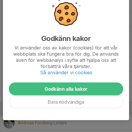
44. Emma Is
Greta Eriksson
37. Linnea Brogsten
Godkänn kakor
Vi använder oss av kakor (cookies) för att vår
Selma Wingmalm
webbplats ska fungera bra för dig. De används
även för webbanalys i syfte att hjälpa oss att
3. Stella Åbrink
förbättra våra tjänster.
Så använder vi cookies
40. Thea Kalkan-Jonsson
Godkänn alla kakor
5. Vera Teske
Bara nödvändiga
Ledare
Andreas Forsberg
Ledare